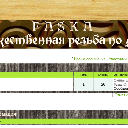
[
Новые сообщения
·
Участники
Темы
Ответы
Обновлен
Суббота,
1
26
Тема:
Ст
Сообщен
[
Отмети
рмация
)