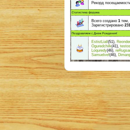
Рекорд посещаемост
Статистика форума
Всего создано
1
тем,
Зарегистрировано
23
Поздравляем с Днем Рождения!
EstistLiall
(51)
,
Reonde
Oguredchilk
(41)
,
testo
Loquredy
(46)
,
reRugsa
Samuelvef
(46)
,
Diman