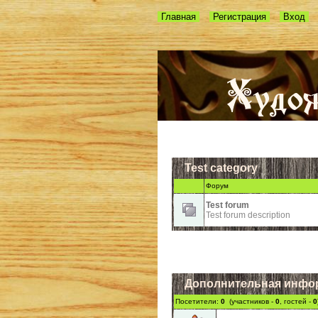
Главная
Регистрация
Вход
Test category
Форум
Test forum
Test forum description
Дополнительная инфо
Посетители:
0
(участников -
0
, гостей -
0