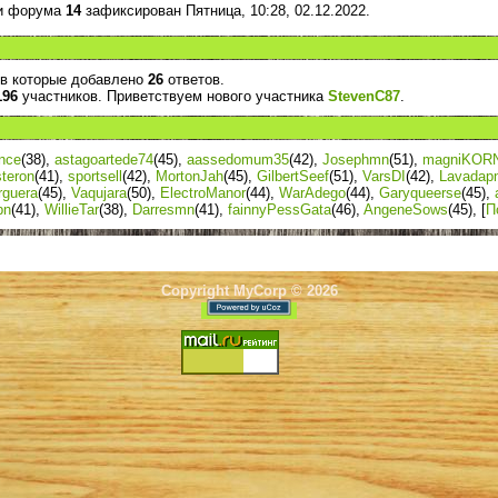
и форума
14
зафиксирован Пятница, 10:28, 02.12.2022.
 в которые добавлено
26
ответов.
196
участников. Приветствуем нового участника
StevenC87
.
nce
(38)
,
astagoartede74
(45)
,
aassedomum35
(42)
,
Josephmn
(51)
,
magniKOR
steron
(41)
,
sportsell
(42)
,
MortonJah
(45)
,
GilbertSeef
(51)
,
VarsDI
(42)
,
Lavadap
rguera
(45)
,
Vaqujara
(50)
,
ElectroManor
(44)
,
WarAdego
(44)
,
Garyqueerse
(45)
,
pn
(41)
,
WillieTar
(38)
,
Darresmn
(41)
,
fainnyPessGata
(46)
,
AngeneSows
(45)
, [
П
Copyright MyCorp © 2026