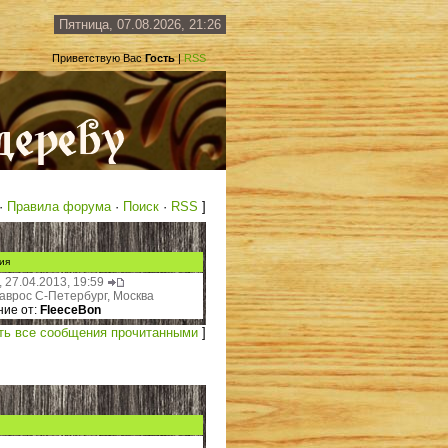
Пятница, 07.08.2026, 21:26
Приветствую Вас
Гость
|
RSS
·
Правила форума
·
Поиск
·
RSS
]
ия
 27.04.2013, 19:59
аврос С-Петербург, Москва
ие от:
FleeceBon
ть все сообщения прочитанными
]