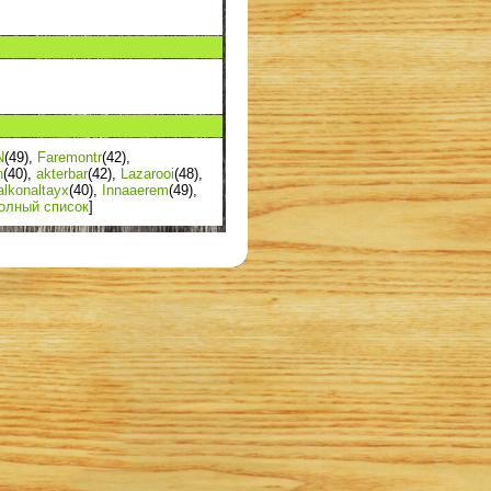
N
(49)
,
Faremontr
(42)
,
n
(40)
,
akterbar
(42)
,
Lazarooi
(48)
,
alkonaltayx
(40)
,
Innaaerem
(49)
,
олный список
]