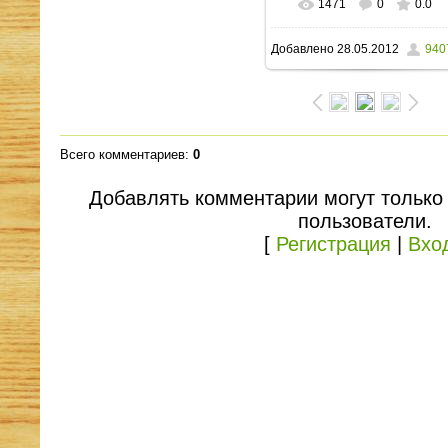
1471
0
0.0
В реальном размере
Добавлено
28.05.2012
940
1600x1149
/ 150.5Kb
Всего комментариев
:
0
Добавлять комментарии могут только
пользователи.
[
Регистрация
|
Вхо