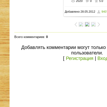
2020
0
5.0
В реальном размере
Добавлено
28.05.2012
940
1339x959
/ 272.4Kb
Всего комментариев
:
0
Добавлять комментарии могут только
пользователи.
[
Регистрация
|
Вхо