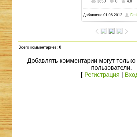
3650
0
4.0
В реальном размере
Добавлено
01.06.2012
Fas
604x403
/ 37.2Kb
Всего комментариев
:
0
Добавлять комментарии могут только
пользователи.
[
Регистрация
|
Вхо