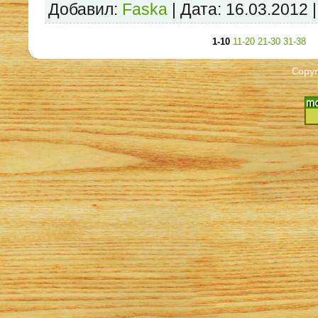
Добавил:
Faska
|
Дата:
16.03.2012
1-10
11-20
21-30
31-38
Copyr