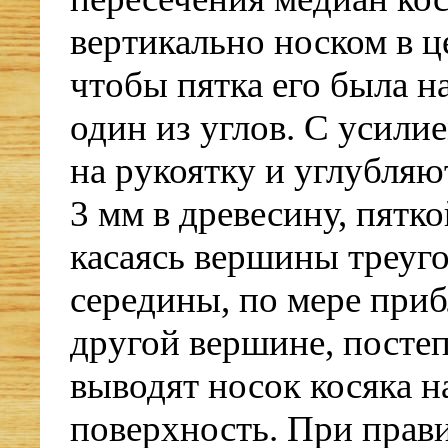
вертикально носком в ц
чтобы пятка его была н
один из углов. С усил
на рукоятку и углубляют
3 мм в древесину, пятко
касаясь вершины треуго
середины, по мере при
другой вершине, посте
выводят носок косяка н
поверхность. При прав