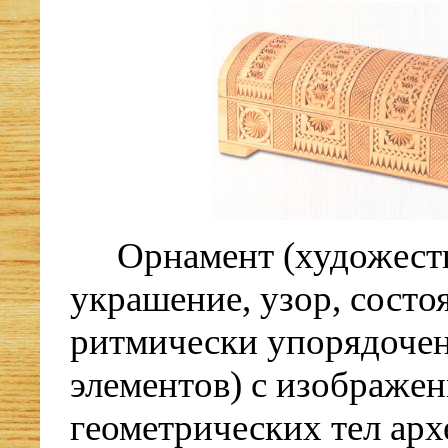
Орнамент (художест
украшение, узор, состо
ритмически упорядоче
элементов) с изображе
геометрических тел арх