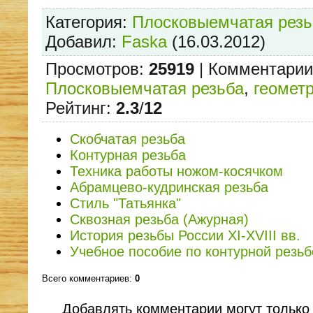
Категория
:
Плосковыемчатая резь
Добавил
:
Faska
(16.03.2012)
Просмотров
:
25919
|
Комментарии
Плосковыемчатая резьба
,
геомет
Рейтинг
:
2.3
/
12
Скобчатая резьба
Контурная резьба
Техника работы ножом-косячком
Абрамцево-кудринская резьба
Стиль "Татьянка"
Сквозная резьба (Ажурная)
История резьбы России XI-XVIII вв.
Учебное пособие по контурной резьб
Всего комментариев
:
0
Добавлять комментарии могут только