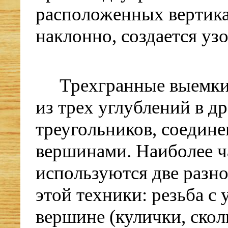
расположенных вертик
наклонно, создается узо
Трехгранные выемки
из трех углублений в д
треугольников, соедин
вершинами. Наиболее ч
используются две разн
этой техники: резьба с 
вершине (кулички, ско