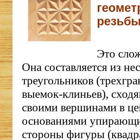
геомет
резьбы
Это сло
Она составляется из не
треугольников (трехгр
выемок-клиньев), сход
своими вершинами в цен
основаниями упирающи
стороны фигуры (квадра