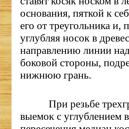
ставят косяк носком в 
основания, пяткой к се
его от треугольника и, 
углубляя носок в древе
направлению линии над
боковой стороны, подр
нижнюю грань.
При резьбе трех
выемок с углублением в
пересечения медиан кос