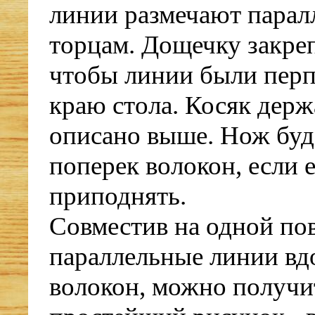
линии размечают парал
торцам. Дощечку закре
чтобы линии были пер
краю стола. Косяк держа
описано выше. Нож буд
поперек волокон, если е
приподнять.
Совместив на одной по
параллельные линии вд
волокон, можно получи