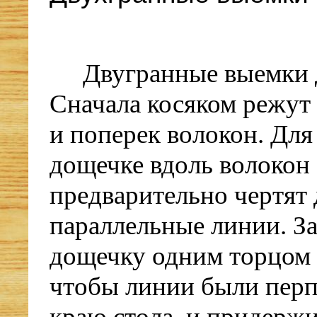
Двугранные выемки 
Сначала косяком режут
и поперек волокон. Для
дощечке вдоль волокон
предварительно чертят 
параллельные линии. З
дощечку одним торцом 
чтобы линии были пер
краю стола, и придерж