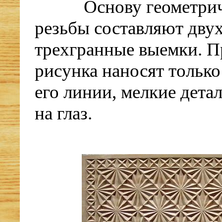
Основу геометри
резьбы составляют двух
трехгранные выемки. П
рисунка наносят тольк
его линии, мелкие дет
на глаз.