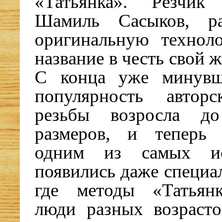
«Татьянка». Резчик
Шамиль Сасыков, ра
оригинальную технол
название в честь свой 
С конца уже минувш
популярность авторс
резьбы возросла д
размеров, и теперь 
одним из самых ис
появились даже специа
где методы «Татьян
люди разных возраст