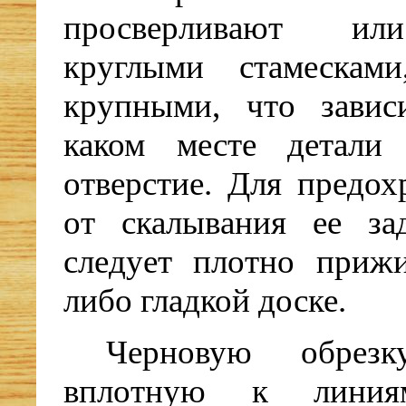
просверливают ил
круглыми стамескам
крупными, что завис
каком месте детали
отверстие. Для предох
от скалывания ее за
следует плотно прижи
либо гладкой доске.
Черновую обрезк
вплотную к линиям