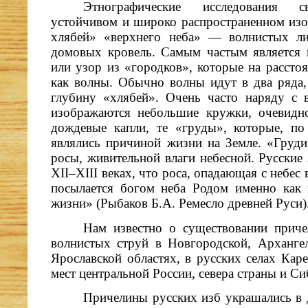
Этнографические исследования с
устойчивом и широко распространенном из
хлябей» «верхнего неба» — волнистых ли
домовых кровель. Самым частым является 
или узор из «городков», которые на рассто
как волны. Обычно волны идут в два ряда,
глубину «хлябей». Очень часто наряду с
изображаются небольшие кружки, очевидн
дождевые капли, те «груды», которые, п
являлись причиной жизни на Земле. «Груд
росы, живительной влаги небесной. Русские
XII–XIII веках, что роса, опадающая с небес 
посылается богом неба Родом именно как
жизни» (Рыбаков Б.А. Ремесло древней Руси)
Нам известно о существовании прич
волнистых струй в Новгородской, Архангел
Ярославской областях, в русских селах Кар
мест центральной России, севера страны и Си
Причелины русских изб украшались в 