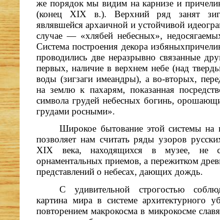
же порядок мы видим на карнизе и причели
(конец XIX в.). Верхний ряд занят зигз
являвшейся архаичной и устойчивой идеогра
случае — «хлябей небесных», недосягаемы
Система построения декора избяныхпричелин
проводились две неразрывно связанные друг
первых, наличие в верхнем небе (над тверд
воды (зигзаги имеандры), а во-вторых, пере
на землю к пахарям, показанная посредст
символа грудей небесных богинь, орошаю
грудами росными».
Широкое бытование этой системы на 
позволяет нам считать ряды узоров русски
XIX века, находящихся в музее, не 
орнаментальных приемов, а пережитком древ
представлений о небесах, дающих дождь.
С удивительной строгостью соблюд
картина мира в системе архитектурного уб
повторением макрокосма в микрокосме славя