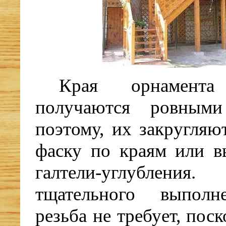
Края орнамент
получаются ровным
поэтому, их закругляю
фаску по краям или в
галтели-углублени
тщательного выполн
резьба не требует, пос