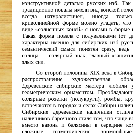
конструктивной деталью русских изб. Так
традиционно повалы имели вид конской голо
всегда натуралистичен, иногда толь
криволинейной форме можно угадать, что
виде «солнечных коней» с ногами в форме г
Такая форма повала с полуваликами (от 
характерна именно для сибирских изб русск
семантический смысл понятен сразу, вед
солнца — солярный знак, главный «защитн
злых сил.
Со второй половины XIX века в Сиби
распространение художественная обра
Деревенские сибирские мастера любили 
геометрическим орнаментом. Преобладаю
солярные розетки (полукруги), ромбы, кр
встречаются в городах и селах Сибири наличн
Сибирские деревенские наличники отлич
наличников барочного стиля тем, что чаще 
вместо вазона и балясины в середине к
сложные геометрические, зооморфные