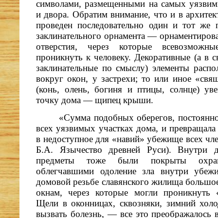
символами, размещенными на самых уязви
и двора. Обратим внимание, что и в архитек
проведен последовательно один и тот же
заклинательного орнамента — орнаментирова
отверстия, через которые всевозможн
проникнуть к человеку. Декоративные (а в с
заклинательные по смыслу) элементы распол
вокруг окон, у застрехи; то или иное «свя
(конь, олень, богиня и птицы, солнце) у
точку дома — щипец крыши.
«Сумма подобных оберегов, постоянн
всех уязвимых участках дома, и превращал
в недоступное для «навий» убежище всех чл
Б.А. Язычество древней Руси). Внутри 
предметы тоже были покрыты охран
облегчавшими одоление зла внутри убеж
домовой резьбе славянского жилища большое
окнам, через которые могли проникнуть 
Щели в оконницах, сквозняки, зимний холод
вызвать болезнь, — все это преображалось 