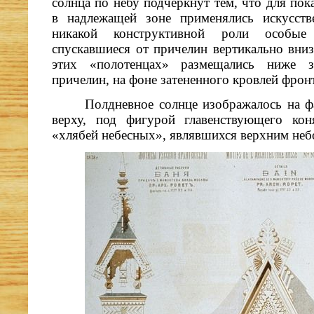
солнца по небу подчеркнут тем, что для пок
в надлежащей зоне применялись искусств
никакой конструктивной роли особые д
спускавшиеся от причелин вертикально вниз
этих «полотенцах» размещались ниже 
причелин, на фоне затененного кровлей фрон
Полдневное солнце изображалось на ф
верху, под фигурой главенствующего ко
«хлябей небесных», являвшихся верхним неб