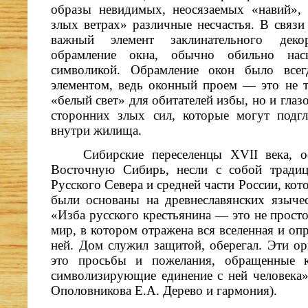
образы невидимых, неосязаемых «навий»,
злых ветрах» различные несчастья. В связи
важный элемент заклинательного деко
обрамление окна, обычно обильно нас
символикой. Обрамление окон было все
элементом, ведь оконный проем — это не т
«белый свет» для обитателей избы, но и глаз
сторонних злых сил, которые могут подг
внутри жилища.
Сибирские переселенцы XVII века, 
Восточную Сибирь, несли с собой тради
Русского Севера и средней части России, кот
были основаны на древнеславянских язычес
«Изба русского крестьянина — это не просто
мир, в котором отражена вся вселенная и опр
ней. Дом служил защитой, оберегал. Эти о
это просьбы и пожелания, обращенные 
символизирующие единение с ней человека»
Ополовникова Е.А. Дерево и гармония).