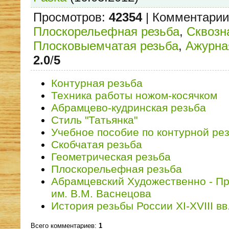
Просмотров
:
42354
|
Комментарии
Плоскорельефная резьба
,
Сквозн
Плосковыемчатая резьба
,
Ажурна
2.0
/
5
Контурная резьба
Техника работы ножом-косячком
Абрамцево-кудринская резьба
Стиль "Татьянка"
Учебное пособие по контурной ре
Скобчатая резьба
Геометрическая резьба
Плоскорельефная резьба
Абрамцевский Художественно - 
им. В.М. Васнецова
История резьбы России XI-XVIII вв
Всего комментариев
:
1